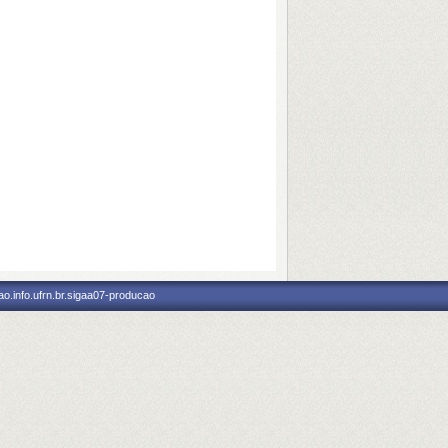
o.info.ufrn.br.sigaa07-producao