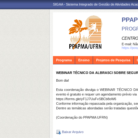
SIGAA - Sistema Integrado de Gestão de Atividades Ac
PPA
PROGR
CENTRO
E-mail:
Não
https://po
Programa
Ensino
Projetos de Pesquisa
WEBINAR TÉCNICO DA ALBRASCI SOBRE SEGURANÇA
Bom dia!
Esta coordenação divulga o WEBINAR TÉCNICO DA 
evento é gratuito e requer um agendamento prévio via
https://forms.gle/yF1J7UuFvSBCb8oW6
Conforme informação repassada pela organização, será 
Dentre as temáticas abordadas serão tratadas questões 
(Coordenação do PPAPMA UFRN)
Baixar Arquivo