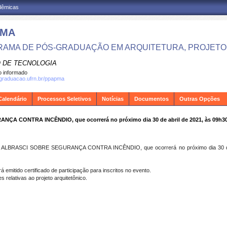
adêmicas
PMA
AMA DE PÓS-GRADUAÇÃO EM ARQUITETURA, PROJETO 
 DE TECNOLOGIA
 informado
sgraduacao.ufrn.br/ppapma
Calendário
Processos Seletivos
Notícias
Documentos
Outras Opções
 CONTRA INCÊNDIO, que ocorrerá no próximo dia 30 de abril de 2021, às 09h3
ALBRASCI SOBRE SEGURANÇA CONTRA INCÊNDIO, que ocorrerá no próximo dia 30 de ab
emitido certificado de participação para inscritos no evento.
relativas ao projeto arquitetônico.