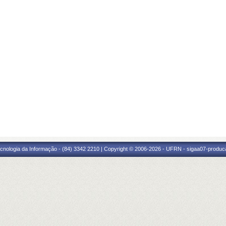
cnologia da Informação - (84) 3342 2210 | Copyright © 2006-2026 - UFRN - sigaa07-produca