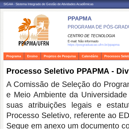
SIGAA - Sistema Integrado de Gestão de Atividades Acadêmicas
PPAPMA
PROGRAMA DE PÓS-GRADU
CENTRO DE TECNOLOGIA
E-mail:
Não informado
https://posgraduacao.ufrn.br/ppapma
Programa
Ensino
Projetos de Pesquisa
Calendário
Processos Selet
Processo Seletivo PPAPMA - Div
A Comissão de Seleção do Program
e Meio Ambiente da Universidade
suas atribuições legais e estatu
Processo Seletivo, referente ao
Segue em anexo um documento com