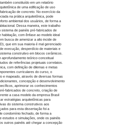
 também constituído em um relatório
rquitetônica de uma edificação de uso
fabricação de concreto. No exercício da
ciada na prática arquitetônica, pode
forto ambiental dos usuários, de forma a
abitacional. Dessa maneira, este trabalho
 sistema de painéis pré-fabricados de
 habitação, com ênfase ao modelo ideal
em busca de amenizar a alto incide de
), que em sua maioria é mal gerenciado
 de execução, desperdício de materiais e
sistema construtivo em blocos cerâmicos.
um aprofundamento teórico-conceitual
tudos de referências projetuais correlatos.
nica, com definição de dilemas e metas
omponentes curriculares do curso, o
do e mapeado, através de diversas formas
ondicionantes, concepção e desenvolvimento
specíficos, aprimorar os conhecimentos
pré-fabricados de concreto, criação de
ferente a casa modelo da empresa Brasil
r estratégias arquitetônicas para
tivas do sistema construtivos aos
ados para esta dissertação foi a
 de condomínio fechado, de forma a
de estudos e simulações, onde os painéis
os outros painéis até chegar a concepção