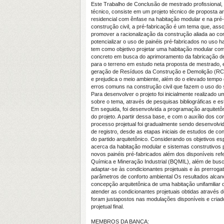
Este Trabalho de Conclusão de mestrado profissional,
técnico, consiste em um projeto técnico de proposta a
residencial com ênfase na habitação modular e na pré-
construção civil, a pré-fabricação é um tema que, asso
promover a racionalização da construção aliada ao con
potencializar o uso de painéis pré-fabricados no uso h
tem como objetivo projetar uma habitação modular com
concreto em busca do aprimoramento da fabricação de
para o terreno em estudo neta proposta de mestrado, 
geração de Resíduos da Construção e Demolição (RCD
e prejudica o meio ambiente, além do o elevado tempo
erros comuns na construção civil que fazem o uso do 
Para desenvolver o projeto foi inicialmente realizado 
sobre o tema, através de pesquisas bibliográficas e es
Em seguida, foi desenvolvida a programação arquitetô
do projeto. A partir dessa base, e com o auxílio dos c
processo projetual foi gradualmente sendo desenvolvi
de registro, desde as etapas iniciais de estudos de c
do partido arquitetônico. Considerando os objetivos e
acerca da habitação modular e sistemas construtivos 
novos painéis pré-fabricados além dos disponíveis re
Química e Mineração Industrial (BQMIL), além de busca
adaptar-se às condicionantes projetuais e às prerroga
parâmetros de conforto ambiental Os resultados alcanç
concepção arquitetônica de uma habitação unifamiliar
atender as condicionantes projetuais obtidas através 
foram justapostos nas modulações disponíveis e criad
projetual final.
MEMBROS DA BANCA: