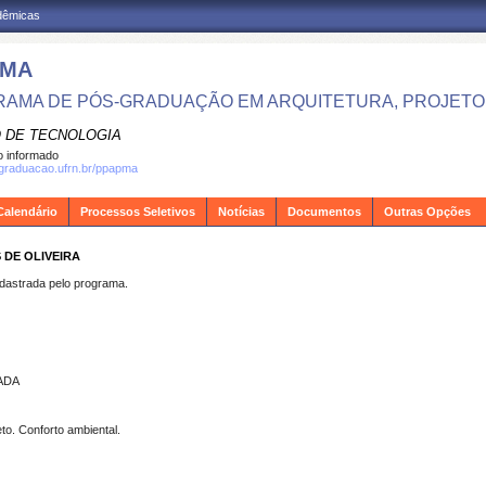
adêmicas
PMA
AMA DE PÓS-GRADUAÇÃO EM ARQUITETURA, PROJETO 
 DE TECNOLOGIA
 informado
sgraduacao.ufrn.br/ppapma
Calendário
Processos Seletivos
Notícias
Documentos
Outras Opções
 DE OLIVEIRA
strada pelo programa.
CADA
to. Conforto ambiental.