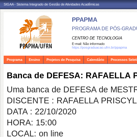
SIGAA - Sistema Integrado de Gestão de Atividades Acadêmicas
PPAPMA
PROGRAMA DE PÓS-GRADU
CENTRO DE TECNOLOGIA
E-mail:
Não informado
https://posgraduacao.ufrn.br/ppapma
Programa
Ensino
Projetos de Pesquisa
Calendário
Processos Selet
Banca de DEFESA: RAFAELLA
Uma banca de DEFESA de MESTRAD
DISCENTE : RAFAELLA PRISCY
DATA : 22/10/2020
HORA: 15:00
LOCAL: on line