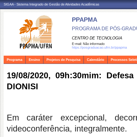
SIGAA - Sistema Integrado de Gestão de Atividades Acadêmicas
PPAPMA
PROGRAMA DE PÓS-GRADU
CENTRO DE TECNOLOGIA
E-mail:
Não informado
https://posgraduacao.ufrn.br/ppapma
Programa
Ensino
Projetos de Pesquisa
Calendário
Processos Selet
19/08/2020, 09h:30mim: Defe
DIONISI
Em caráter excepcional, deco
videoconferência, integralmente.