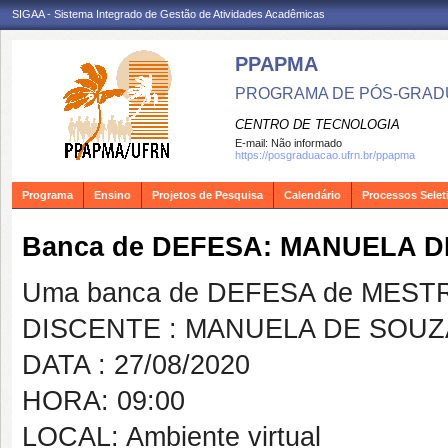
SIGAA - Sistema Integrado de Gestão de Atividades Acadêmicas
PPAPMA
PROGRAMA DE PÓS-GRADU
CENTRO DE TECNOLOGIA
E-mail:
Não informado
https://posgraduacao.ufrn.br/ppapma
Programa
Ensino
Projetos de Pesquisa
Calendário
Processos Selet
Banca de DEFESA: MANUELA D
Uma banca de DEFESA de MESTRAD
DISCENTE : MANUELA DE SOUZ
DATA : 27/08/2020
HORA: 09:00
LOCAL: Ambiente virtual