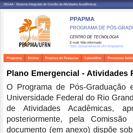
SIGAA - Sistema Integrado de Gestão de Atividades Acadêmicas
PPAPMA
PROGRAMA DE PÓS-GRADU
CENTRO DE TECNOLOGIA
E-mail:
Não informado
https://posgraduacao.ufrn.br/ppapma
Programa
Ensino
Projetos de Pesquisa
Calendário
Processos Selet
Plano Emergencial - Atividades
O Programa de Pós-Graduação em
Universidade Federal do Rio Grand
de Atividades Acadêmicas, a
posteriormente, pela Comissã
documento (em anexo) dispõe sobr