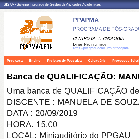
SIGAA - Sistema Integrado de Gestão de Atividades Acadêmicas
PPAPMA
PROGRAMA DE PÓS-GRADU
CENTRO DE TECNOLOGIA
E-mail:
Não informado
https://posgraduacao.ufrn.br/ppapma
Programa
Ensino
Projetos de Pesquisa
Calendário
Processos Selet
Banca de QUALIFICAÇÃO: MAN
Uma banca de QUALIFICAÇÃO de 
DISCENTE : MANUELA DE SOUZ
DATA : 20/09/2019
HORA: 15:00
LOCAL: Miniauditório do PPGAU