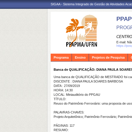
SIGAA - Sistema Integrado de Gestão de Atividades Ac
PPA
PROGR
CENTRO
E-mail:
Não
https://po
Programa
Ensino
Projetos de Pesquisa
Banca de QUALIFICAÇÃO: DIANA PAULA SOAR
Uma banca de QUALIFICAÇÃO de MESTRADO foi cada
DISCENTE : DIANA PAULA SOARES BARBOSA
DATA : 27/09/2019
HORA: 14:30
LOCAL: Miniauditório do PPGAU
TÍTULO:
Reuso do Patrimônio Ferroviário: uma proposta de uso 
PALAVRAS-CHAVES:
Projeto Arquitetônico; Patrimônio Ferroviário; Patrimôn
PÁGINAS: 117
RESUMO: