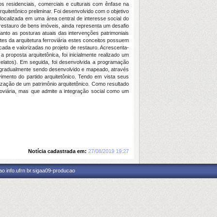
os residenciais, comerciais e culturais com ênfase na
rquitetônico preliminar. Foi desenvolvido com o objetivo
 localizada em uma área central de interesse social do
 restauro de bens imóveis, ainda representa um desafio
anto as posturas atuais das intervenções patrimoniais
tes da arquitetura ferroviária estes conceitos possuem
icada e valorizadas no projeto de restauro. Acrescenta-
roposta arquitetônica, foi inicialmente realizado um
relatos). Em seguida, foi desenvolvida a programação
foi gradualmente sendo desenvolvido e mapeado, através
imento do partido arquitetônico. Tendo em vista seus
rização de um patrimônio arquitetônico. Como resultado
rroviária, mas que admite a integração social como um
Notícia cadastrada em:
27/08/2019 19:27
o.info.ufrn.br.sigaa09-producao