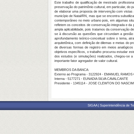
Este trabalho de qualificação de mestrado profission
preservação do patrimônio cultural, em particular, do p
de elaborar uma proposta de intervenção com vistas ao
município de Natal/RN, mas que se encontra subutiliza
contemporâneo no meio urbano pois, em algumas situaç
refletem os conceitos de conservação integrada e da p
ampla aplicabilidade, pois tratamos da conservação de 
se à discursão as questões que circundam a gestão d
aprofundamento teórico-conceitual sobre o tema, atr
arquitetônica, com definição de dilemas e metas do pr
de diversas formas de registro em meios analógicos 
objetivos específicos, o trabalho procurou estudar es
dos estudos (e simulações) realizados, chegou-se a u
importante fator agregador de valor cultural.
MEMBROS DA BANCA:
Externo ao Programa - 3122924 - EMANUEL RAMOS
Interna - 5177271 - EUNADIA SILVA CAVALCANTE
Presidente - 1345114 - JOSE CLEWTON DO NASCI
SIGAA | Superintendência de Te