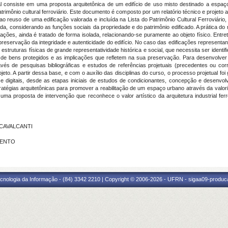
al consiste em uma proposta arquitetônica de um edifício de uso misto destinado a espaç
atrimônio cultural ferroviário. Este documento é composto por um relatório técnico e projeto a
 reuso de uma edificação valorada e incluída na Lista do Patrimônio Cultural Ferroviário,
da, considerando as funções sociais da propriedade e do patrimônio edificado. A prática do
ões, ainda é tratado de forma isolada, relacionando-se puramente ao objeto físico. Entret
reservação da integridade e autenticidade do edifício. No caso das edificações representan
estruturas físicas de grande representatividade histórica e social, que necessita ser identif
e bens protegidos e as implicações que refletem na sua preservação. Para desenvolver a p
avés de pesquisas bibliográficas e estudos de referências projetuais (precedentes ou cor
ojeto. A partir dessa base, e com o auxílio das disciplinas do curso, o processo projetual 
e digitais, desde as etapas iniciais de estudos de condicionantes, concepção e desenvolv
tratégias arquitetônicas para promover a reabilitação de um espaço urbano através da valo
ma proposta de intervenção que reconhece o valor artístico da arquitetura industrial fe
 CAVALCANTI
MENTO
cnologia da Informação - (84) 3342 2210 | Copyright © 2006-2026 - UFRN - sigaa09-produca