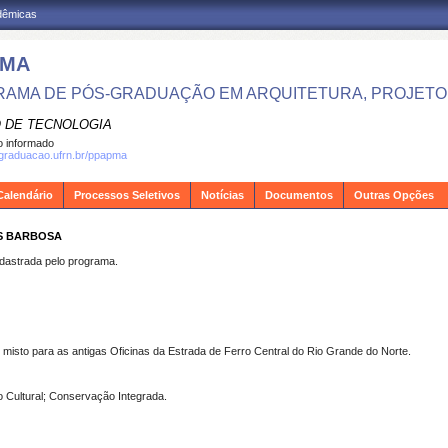
adêmicas
PMA
AMA DE PÓS-GRADUAÇÃO EM ARQUITETURA, PROJETO 
 DE TECNOLOGIA
 informado
sgraduacao.ufrn.br/ppapma
Calendário
Processos Seletivos
Notícias
Documentos
Outras Opções
ES BARBOSA
strada pelo programa.
misto para as antigas Oficinas da Estrada de Ferro Central do Rio Grande do Norte.
io Cultural; Conservação Integrada.