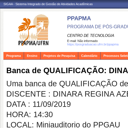
SIGAA - Sistema Integrado de Gestão de Atividades Acadêmicas
PPAPMA
PROGRAMA DE PÓS-GRADU
CENTRO DE TECNOLOGIA
E-mail:
Não informado
https://posgraduacao.ufrn.br/ppapma
Programa
Ensino
Projetos de Pesquisa
Calendário
Processos Selet
Banca de QUALIFICAÇÃO: DI
Uma banca de QUALIFICAÇÃO de 
DISCENTE : DINARA REGINA A
DATA : 11/09/2019
HORA: 14:30
LOCAL: Miniauditorio do PPGAU