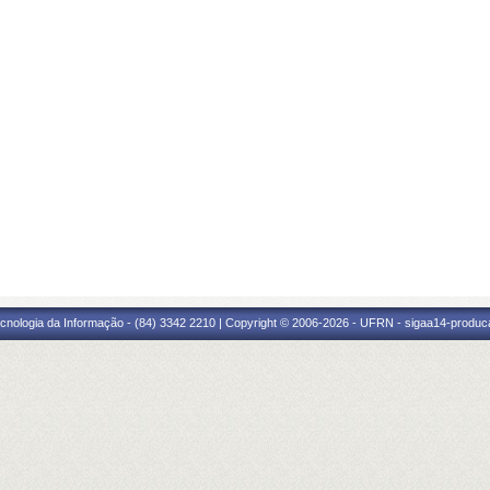
cnologia da Informação - (84) 3342 2210 | Copyright © 2006-2026 - UFRN - sigaa14-produca