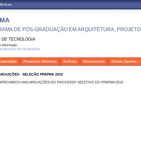
adêmicas
PMA
AMA DE PÓS-GRADUAÇÃO EM ARQUITETURA, PROJETO 
 DE TECNOLOGIA
 informado
sgraduacao.ufrn.br/ppapma
Calendário
Processos Seletivos
Notícias
Documentos
Outras Opções
RGUIÇÕES - SELEÇÃO PPAPMA 2019
APROVADOS NAS ARGUIÇÕES DO PROCESSO SELETIVO DO PPAPMA 2019.