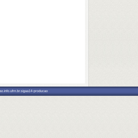
o.info.ufrn.br.sigaa14-producao