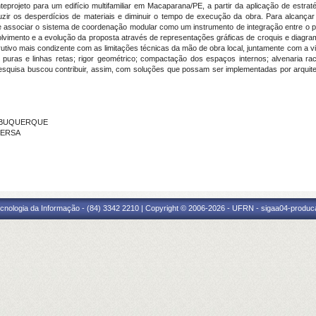
eprojeto para um edifício multifamiliar em Macaparana/PE, a partir da aplicação de estr
zir os desperdícios de materiais e diminuir o tempo de execução da obra. Para alcançar t
e associar o sistema de coordenação modular como um instrumento de integração entre o pr
imento e a evolução da proposta através de representações gráficas de croquis e diagra
rutivo mais condizente com as limitações técnicas da mão de obra local, juntamente com a 
s puras e linhas retas; rigor geométrico; compactação dos espaços internos; alvenaria r
a pesquisa buscou contribuir, assim, com soluções que possam ser implementadas por arquit
 ALBUQUERQUE
UFERSA
cnologia da Informação - (84) 3342 2210 | Copyright © 2006-2026 - UFRN - sigaa04-produca