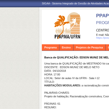
SIGAA - Sistema Integrado de Gestão de Atividades Ac
PPA
PROGR
CENTRO
E-mail:
Não
https://po
Programa
Ensino
Projetos de Pesquisa
Banca de QUALIFICAÇÃO: EDSON MUNIZ DE ME
Uma banca de QUALIFICAÇÃO de MESTRADO foi cada
DISCENTE : EDSON MUNIZ DE MELO NETO
DATA : 04/10/2018
HORA: 17:00
LOCAL: Setor de aulas IV da UFRN - Sala I-12
TÍTULO:
HABITAÇÕES MODULARES:
a racionalização constr
PALAVRAS-CHAVES:
Projeto de habitação; Racionalização construtiva; Co
PÁGINAS: 61
RESUMO: