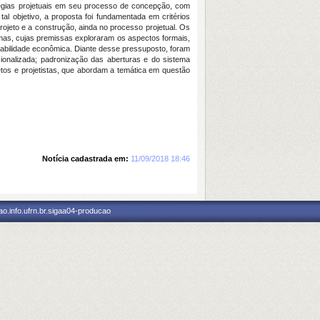
atégias projetuais em seu processo de concepção, com
al objetivo, a proposta foi fundamentada em critérios
ojeto e a construção, ainda no processo projetual. Os
mas, cujas premissas exploraram os aspectos formais,
viabilidade econômica. Diante desse pressuposto, foram
acionalizada; padronização das aberturas e do sistema
etos e projetistas, que abordam a temática em questão
Notícia cadastrada em:
11/09/2018 18:46
o.info.ufrn.br.sigaa04-producao