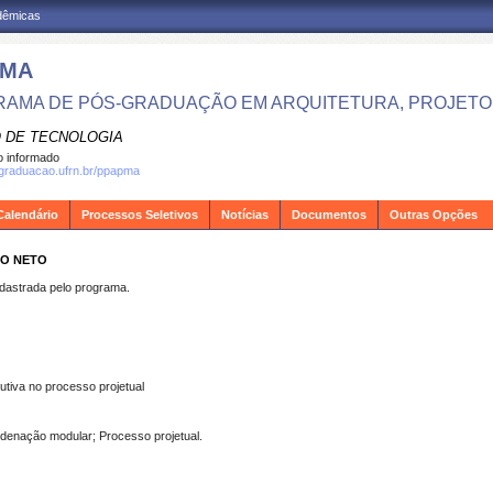
adêmicas
PMA
AMA DE PÓS-GRADUAÇÃO EM ARQUITETURA, PROJETO 
 DE TECNOLOGIA
 informado
sgraduacao.ufrn.br/ppapma
Calendário
Processos Seletivos
Notícias
Documentos
Outras Opções
LO NETO
strada pelo programa.
utiva no processo projetual
ordenação modular; Processo projetual.