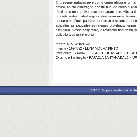
O presente trabalho teve como cerne elaborar um ant
ênfase na racionalização construtiva, de modo a redu
técnicos e construtivos que apontaram a relevância d
procedimentos metodológicos descreveram o desenvolv
adotar um módulo padrão e identificar o sistema const
aplicadas as seguintes estratégias projetuais: forma
estrutural. Nessa conjectura, o resultado final dest
aplicada à esfera projetual.
MEMBROS DA BANCA:
Interno - 1694892 - EDNA MOURA PINTO
Presidente - 2140673 - GLAUCE LILIAN ALVES DE
Externo à Instituição - RAFAELA SANTANA BALBI - 
SIGAA | Superintendência de Te