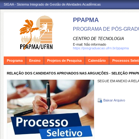
SIGAA - Sistema Integrado de Gestão de Atividades Acadêmicas
PPAPMA
PROGRAMA DE PÓS-GRADU
CENTRO DE TECNOLOGIA
E-mail:
Não informado
https://posgraduacao.ufrn.br/ppapma
Programa
Ensino
Projetos de Pesquisa
Calendário
Processos Selet
RELAÇÃO DOS CANDIDATOS APROVADOS NAS ARGUIÇÕES - SELEÇÃO PPAPM
SEGUE EM ANEXO A REL
Baixar Arquivo