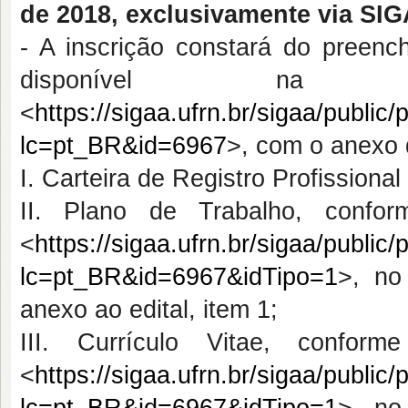
de 2018, exclusivamente via SI
- A inscrição constará do preench
disponível n
<
https://sigaa.ufrn.br/sigaa/public
lc=pt_BR&id=6967
>, com o anexo d
I. Carteira de Registro Profission
II. Plano de Trabalho, confor
<
https://sigaa.ufrn.br/sigaa/publi
lc=pt_BR&id=6967&idTipo=1
>, no
anexo ao edital, item 1;
III. Currículo Vitae, conform
<
https://sigaa.ufrn.br/sigaa/publi