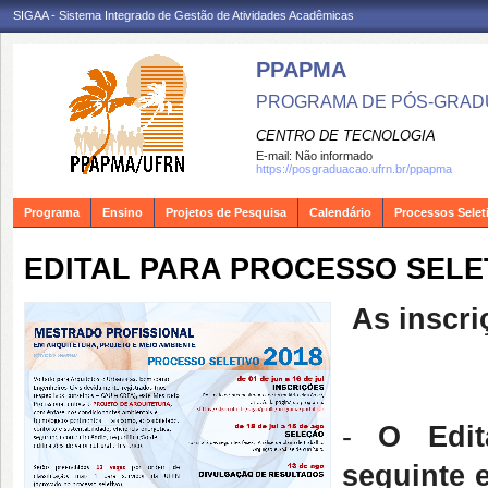
SIGAA - Sistema Integrado de Gestão de Atividades Acadêmicas
PPAPMA
PROGRAMA DE PÓS-GRADU
CENTRO DE TECNOLOGIA
E-mail:
Não informado
https://posgraduacao.ufrn.br/ppapma
Programa
Ensino
Projetos de Pesquisa
Calendário
Processos Selet
EDITAL PARA PROCESSO SELET
As inscri
-
O Edit
seguinte 