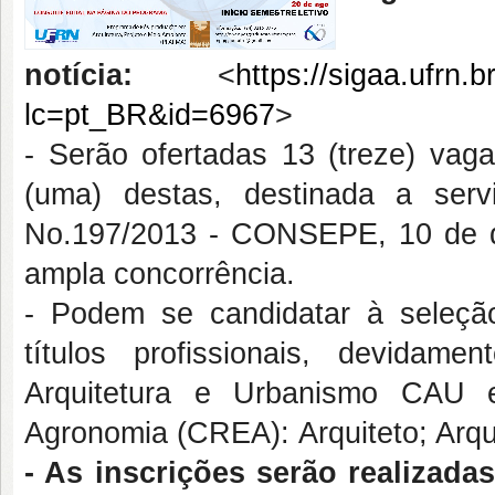
notícia:
<
https://sigaa.ufrn.
lc=pt_BR&id=6967
>
- Serão ofertadas 13 (treze) vag
(uma) destas, destinada a se
No.197/2013 - CONSEPE, 10 de 
ampla concorrência.
- Podem se candidatar à seleção
títulos profissionais, devidam
Arquitetura e Urbanismo CAU 
Agronomia (CREA): Arquiteto; Arqui
- As inscrições serão realizada