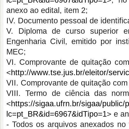
lc=pt_BR&id=6967&idTipo=1
>, no
anexo ao edital, item 2;
IV. Documento pessoal de identifi
V. Diploma de curso superior e
Engenharia Civil, emitido por ins
MEC;
VI. Comprovante de quitação com o
<
http://www.tse.jus.br/eleitor/servi
VII. Comprovante de quitação com a
VIII. Termo de ciência das norma
<
https://sigaa.ufrn.br/sigaa/publi
lc=pt_BR&id=6967&idTipo=1
> e an
- Todos os arquivos anexados no f