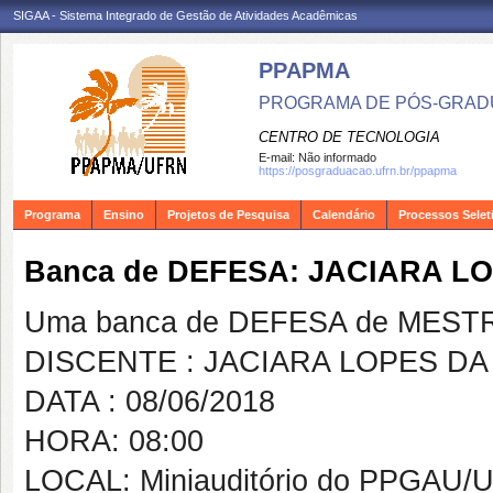
SIGAA - Sistema Integrado de Gestão de Atividades Acadêmicas
PPAPMA
PROGRAMA DE PÓS-GRADU
CENTRO DE TECNOLOGIA
E-mail:
Não informado
https://posgraduacao.ufrn.br/ppapma
Programa
Ensino
Projetos de Pesquisa
Calendário
Processos Selet
Banca de DEFESA: JACIARA LO
Uma banca de DEFESA de MESTRAD
DISCENTE : JACIARA LOPES DA 
DATA : 08/06/2018
HORA: 08:00
LOCAL: Miniauditório do PPGAU