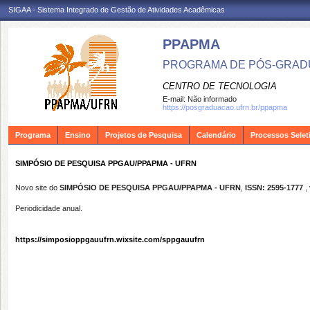
SIGAA - Sistema Integrado de Gestão de Atividades Acadêmicas
PPAPMA
PROGRAMA DE PÓS-GRADU
CENTRO DE TECNOLOGIA
E-mail:
Não informado
https://posgraduacao.ufrn.br/ppapma
Programa
Ensino
Projetos de Pesquisa
Calendário
Processos Selet
SIMPÓSIO DE PESQUISA PPGAU/PPAPMA - UFRN
Novo site do
SIMPÓSIO DE PESQUISA PPGAU/PPAPMA - UFRN
,
ISSN:
2595-1777
, 
Periodicidade anual.
https://simposioppgauufrn.wixsite.com/sppgauufrn