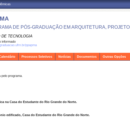
adêmicas
PMA
AMA DE PÓS-GRADUAÇÃO EM ARQUITETURA, PROJETO 
 DE TECNOLOGIA
 informado
sgraduacao.ufrn.br/ppapma
Calendário
Processos Seletivos
Notícias
Documentos
Outras Opções
pelo programa.
a na Casa do Estudante do Rio Grande do Norte.
nio edificado, Casa do Estudante do Rio Grande do Norte.