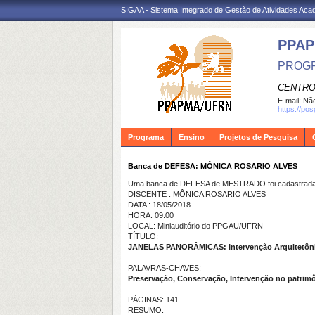
SIGAA - Sistema Integrado de Gestão de Atividades Ac
PPA
PROGR
CENTRO
E-mail:
Não
https://po
Programa
Ensino
Projetos de Pesquisa
Banca de DEFESA: MÔNICA ROSARIO ALVES
Uma banca de DEFESA de MESTRADO foi cadastrada 
DISCENTE : MÔNICA ROSARIO ALVES
DATA : 18/05/2018
HORA: 09:00
LOCAL: Miniauditório do PPGAU/UFRN
TÍTULO:
JANELAS PANORÂMICAS: Intervenção Arquitetônic
PALAVRAS-CHAVES:
Preservação, Conservação, Intervenção no patrimô
PÁGINAS: 141
RESUMO: