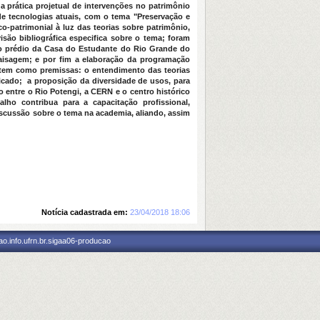
 prática projetual de intervenções no patrimônio
e tecnologias atuais, com o tema "Preservação e
o-patrimonial à luz das teorias sobre patrimônio,
isão bibliográfica especifica sobre o tema; foram
do prédio da Casa do Estudante do Rio Grande do
aisagem; e por fim a elaboração da programação
 tem como premissas: o entendimento das teorias
icado; a proposição da diversidade de usos, para
 entre o Rio Potengi, a CERN e o centro histórico
lho contribua para a capacitação profissional,
discussão sobre o tema na academia, aliando, assim
Notícia cadastrada em:
23/04/2018 18:06
o.info.ufrn.br.sigaa06-producao