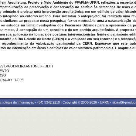
l em Arquitetura, Projeto e Meio Ambiente do PPAPMA-UFRN, reflexões a respeito da
patibilização da preservação e conservação do edifício às demandas de usos e d
 primário é projetar uma intervenção arquitetônica em um edifício de valor históric
 integrado ao entorno urbano. Para subsidiar o anteprojeto, foi realizada uma rev
as similares ao proposto nesta pesquisa; fez-se necessário uma a caracterização 
 os estudos na linha investigativa dos Percursos Urbanos para a apreensão da p
 das metas, à concepção de um conceito e de um partido arquitetônico. A proposta
ra sua aplicação na tomada de posturas intervencionistas frente o patrimônio edif
dante do Rio Grande do Norte (CERN) e a vitalidade em seu entorno; e a reconexão
 reconhecimento da valorização patrimonial da CERN. Espera-se que este traba
os de intervenção em áreas e edifícios de valor histórico-patrimoniais. E amplie a 
DA SILVA OLIVEIRA ANTUNES - ULHT
MENTO
LOSO
E ARAUJO - UFPE
cnologia da Informação - (84) 3342 2210 | Copyright © 2006-2026 - UFRN - sigaa06-produca