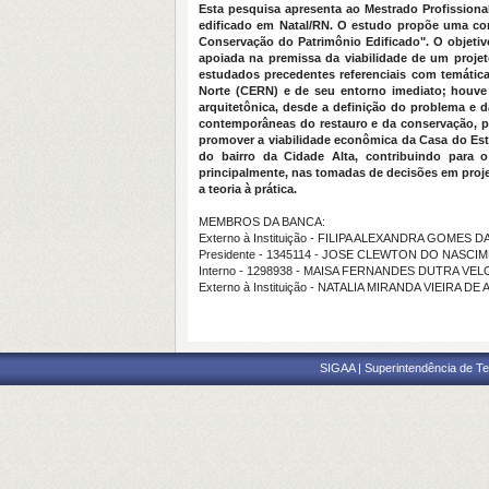
Esta pesquisa apresenta ao Mestrado Profissiona
edificado em Natal/RN. O estudo propõe uma com
Conservação do Patrimônio Edificado". O objetivo
apoiada na premissa da viabilidade de um projeto
estudados precedentes referenciais com temátic
Norte (CERN) e de seu entorno imediato; houve
arquitetônica, desde a definição do problema e
contemporâneas do restauro e da conservação, pa
promover a viabilidade econômica da Casa do Estu
do bairro da Cidade Alta, contribuindo para o
principalmente, nas tomadas de decisões em projet
a teoria à prática.
MEMBROS DA BANCA:
Externo à Instituição - FILIPA ALEXANDRA GOMES 
Presidente - 1345114 - JOSE CLEWTON DO NASCI
Interno - 1298938 - MAISA FERNANDES DUTRA VE
Externo à Instituição - NATALIA MIRANDA VIEIRA D
SIGAA | Superintendência de Te