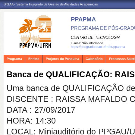
SIGAA - Sistema Integrado de Gestão de Atividades Acadêmicas
PPAPMA
PROGRAMA DE PÓS-GRADU
CENTRO DE TECNOLOGIA
E-mail:
Não informado
https://posgraduacao.ufrn.br/ppapma
Programa
Ensino
Projetos de Pesquisa
Calendário
Processos Selet
Banca de QUALIFICAÇÃO: RAI
Uma banca de QUALIFICAÇÃO de 
DISCENTE : RAISSA MAFALDO O
DATA : 27/09/2017
HORA: 14:30
LOCAL: Miniauditório do PPGAU