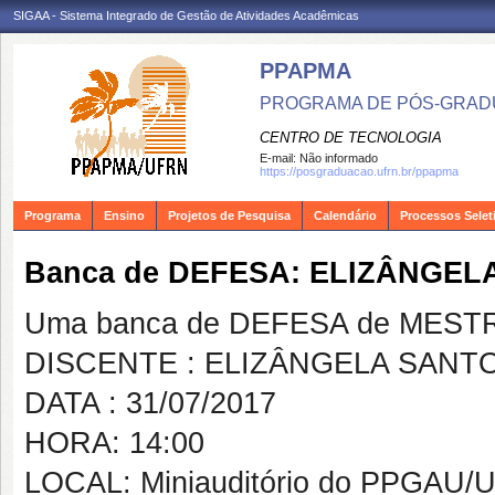
SIGAA - Sistema Integrado de Gestão de Atividades Acadêmicas
PPAPMA
PROGRAMA DE PÓS-GRADU
CENTRO DE TECNOLOGIA
E-mail:
Não informado
https://posgraduacao.ufrn.br/ppapma
Programa
Ensino
Projetos de Pesquisa
Calendário
Processos Selet
Banca de DEFESA: ELIZÂNGE
Uma banca de DEFESA de MESTRAD
DISCENTE : ELIZÂNGELA SAN
DATA : 31/07/2017
HORA: 14:00
LOCAL: Miniauditório do PPGAU