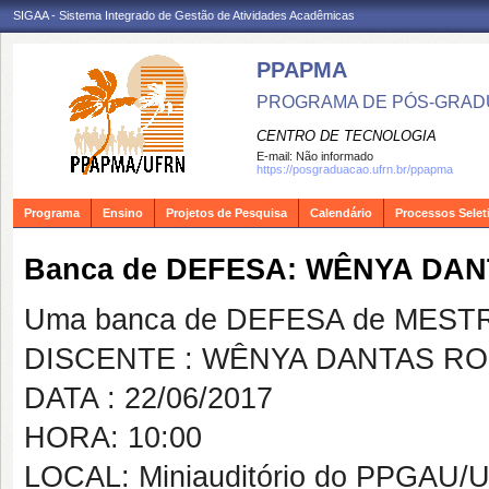
SIGAA - Sistema Integrado de Gestão de Atividades Acadêmicas
PPAPMA
PROGRAMA DE PÓS-GRADU
CENTRO DE TECNOLOGIA
E-mail:
Não informado
https://posgraduacao.ufrn.br/ppapma
Programa
Ensino
Projetos de Pesquisa
Calendário
Processos Selet
Banca de DEFESA: WÊNYA DA
Uma banca de DEFESA de MESTRAD
DISCENTE : WÊNYA DANTAS R
DATA : 22/06/2017
HORA: 10:00
LOCAL: Miniauditório do PPGAU