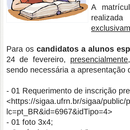
A matríc
realizad
exclusiva
Para os
candidatos a alunos esp
24 de fevereiro,
presencialmente
sendo necessária a apresentação 
- 01 Requerimento de inscrição pre
<https://sigaa.ufrn.br/sigaa/publi
lc=pt_BR&id=6967&idTipo=4>
- 01 foto 3x4;