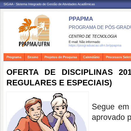
SIGAA - Sistema Integrado de Gestão de Atividades Acadêmicas
PPAPMA
PROGRAMA DE PÓS-GRADU
CENTRO DE TECNOLOGIA
E-mail:
Não informado
https://posgraduacao.ufrn.br/ppapma
Programa
Ensino
Projetos de Pesquisa
Calendário
Processos Selet
OFERTA DE DISCIPLINAS 20
REGULARES E ESPECIAIS)
Segue em 
aprovado p