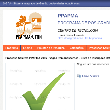
SIGAA - Sistema Integrado de Gestão de Atividades Acadêmicas
PPAPMA
PROGRAMA DE PÓS-GRADU
CENTRO DE TECNOLOGIA
E-mail:
Não informado
https://posgraduacao.ufrn.br/ppapma
Programa
Ensino
Projetos de Pesquisa
Calendário
Processos Selet
Processo Seletivo PPAPMA 2016 - Vagas Remanescentes - Lista de Inscrições Def
Segue Lista das inscriçõ
Baixar Arquivo