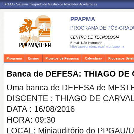
SIGAA - Sistema Integrado de Gestão de Atividades Acadêmicas
PPAPMA
PROGRAMA DE PÓS-GRADU
CENTRO DE TECNOLOGIA
E-mail:
Não informado
https://posgraduacao.ufrn.br/ppapma
Programa
Ensino
Projetos de Pesquisa
Calendário
Processos Selet
Banca de DEFESA: THIAGO DE
Uma banca de DEFESA de MESTRAD
DISCENTE : THIAGO DE CARVA
DATA : 16/08/2016
HORA: 09:30
LOCAL: Miniauditório do PPGAU