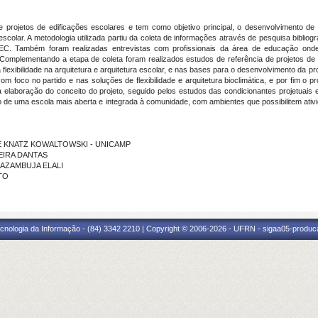
 projetos de edificações escolares e tem como objetivo principal, o desenvolvimento de u
 escolar. A metodologia utilizada partiu da coleta de informações através de pesquisa bibliográ
 MEC. Também foram realizadas entrevistas com profissionais da área de educação o
omplementando a etapa de coleta foram realizados estudos de referência de projetos de 
a flexibilidade na arquitetura e arquitetura escolar, e nas bases para o desenvolvimento da 
com foco no partido e nas soluções de flexibilidade e arquitetura bioclimática, e por fim 
elaboração do conceito do projeto, seguido pelos estudos das condicionantes projetuais e 
to de uma escola mais aberta e integrada à comunidade, com ambientes que possibilitem ativ
ELIE KNATZ KOWALTOWSKI - UNICAMP
REIRA DANTAS
E AZAMBUJA ELALI
TO
cnologia da Informação - (84) 3342 2210 | Copyright © 2006-2026 - UFRN - sigaa05-produca