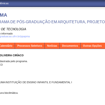
adêmicas
PMA
AMA DE PÓS-GRADUAÇÃO EM ARQUITETURA, PROJETO 
 DE TECNOLOGIA
 informado
sgraduacao.ufrn.br/ppapma
Calendário
Processos Seletivos
Notícias
Documentos
Outras Opções
OLIVEIRA CIRÍACO
strada pelo programa.
CO
A INSTITUIÇÃO DE ENSINO INFANTIL E FUNDAMENTAL I
tura bioclimática.