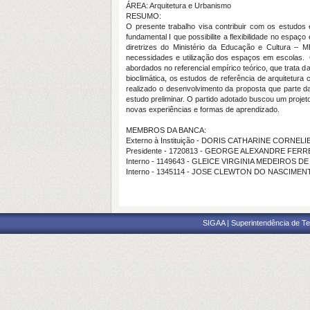
ÁREA: Arquitetura e Urbanismo
RESUMO:
O presente trabalho visa contribuir com os estudos e
fundamental I que possibilite a flexibilidade no espaço
diretrizes do Ministério da Educação e Cultura –
necessidades e utilização dos espaços em escolas. C
abordados no referencial empírico teórico, que trata d
bioclimática, os estudos de referência de arquitetura 
realizado o desenvolvimento da proposta que parte da 
estudo preliminar. O partido adotado buscou um proje
novas experiências e formas de aprendizado.
MEMBROS DA BANCA:
Externo à Instituição - DORIS CATHARINE CORN
Presidente - 1720813 - GEORGE ALEXANDRE FER
Interno - 1149643 - GLEICE VIRGINIA MEDEIROS D
Interno - 1345114 - JOSE CLEWTON DO NASCIMEN
SIGAA | Superintendência de Te