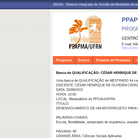
SIGAA - Sistema Integrado de Gestão de Atividades Ac
PPA
PROGR
CENTRO
E-mail:
Não
https://po
Programa
Ensino
Projetos de Pesquisa
Banca de QUALIFICAÇÃO: CÉSAR HENRIQUE DE 
Uma banca de QUALIFICAÇÃO de MESTRADO foi cada
DISCENTE: CÉSAR HENRIQUE DE OLIVEIRA CIRÍA
DATA: 25/08/2015
HORA: 10:00
LOCAL: Miniauditório do PPGAU/UFRN
TÍTULO:
DESENVOLVIMENTO DE UM ANTEPROJETO PARA UM
PALAVRAS-CHAVES:
Escola, flexibilidade, anteprojeto de arquitetura, arquite
PÁGINAS: 80
GRANDE ÁREA: Ciências Sociais Aplicadas