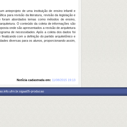
m anteprojeto de uma instituição de ensino infantil e
fica para revisão da literatura, revisão da legislação e
nde foram abordados temas como métodos de ensino,
arquitetura. O conteúdo da coleta de informações são
proposta onde são apresentados a revisão de arquitetura
o programa de necessidades. Após a coleta dos dados foi
finalizando com a definição do partido arquitetônico e
idades diversas para os alunos, proporcionando assim,
Notícia cadastrada em:
11/08/2015 19:13
o.info.ufrn.br.sigaa05-producao