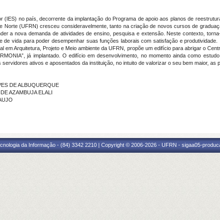
or (IES) no país, decorrente da implantação do Programa de apoio aos planos de reestrutu
de Norte (UFRN) cresceu consideravelmente, tanto na criação de novos cursos de gradua
ender a nova demanda de atividades de ensino, pesquisa e extensão. Neste contexto, torna
e de vida para poder desempenhar suas funções laborais com satisfação e produtividade.
onal em Arquitetura, Projeto e Meio ambiente da UFRN, propõe um edifício para abrigar o Ce
MONIA”, já implantado. O edifício em desenvolvimento, no momento ainda como estudo pr
os servidores ativos e aposentados da instituição, no intuito de valorizar o seu bem maior, a
 ALVES DE ALBUQUERQUE
S DE AZAMBUJA ELALI
RAUJO
cnologia da Informação - (84) 3342 2210 | Copyright © 2006-2026 - UFRN - sigaa05-produca