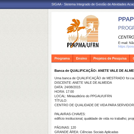
SIGAA - Sistema Integrado de Gestão de Atividades Ac
PPA
PROGR
CENTRO
E-mail:
Não
https://po
Programa
Ensino
Projetos de Pesquisa
Banca de QUALIFICAÇÃO: ANETE VALE DE ALME
Uma banca de QUALIFICAÇÃO de MESTRADO foi cada
DISCENTE: ANETE VALE DE ALMEIDA
DATA: 24/08/2015
HORA: 17:00
LOCAL: Miniauditório do PPGAU/UFRN
TÍTULO:
CENTRO DE QUALIDADE DE VIDA PARA SERVIDO
PALAVRAS-CHAVES:
edifício institucional; qualidade de vida no trabalho; proj
PÁGINAS: 120
GRANDE ÁREA: Ciências Sociais Aplicadas