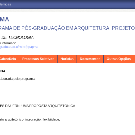
adêmicas
PMA
AMA DE PÓS-GRADUAÇÃO EM ARQUITETURA, PROJETO 
 DE TECNOLOGIA
 informado
sgraduacao.ufrn.br/ppapma
Calendário
Processos Seletivos
Notícias
Documentos
Outras Opções
IDA
strada pelo programa.
RES DA UFRN: UMA PROPOSTA ARQUITETÔNICA
eto arquitetônico; integração; flexibilidade.