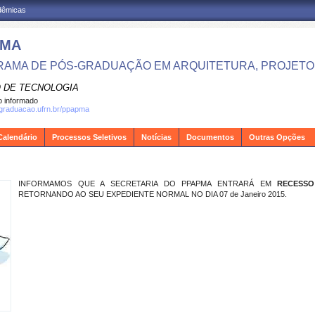
adêmicas
PMA
AMA DE PÓS-GRADUAÇÃO EM ARQUITETURA, PROJETO 
 DE TECNOLOGIA
 informado
sgraduacao.ufrn.br/ppapma
Calendário
Processos Seletivos
Notícias
Documentos
Outras Opções
INFORMAMOS QUE A SECRETARIA DO PPAPMA ENTRARÁ EM
RECESSO
RETORNANDO AO SEU EXPEDIENTE NORMAL NO DIA 07 de Janeiro 2015.