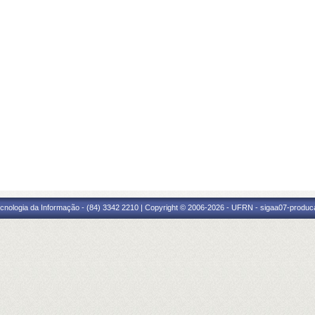
cnologia da Informação - (84) 3342 2210 | Copyright © 2006-2026 - UFRN - sigaa07-produca