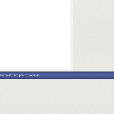
o.info.ufrn.br.sigaa07-producao