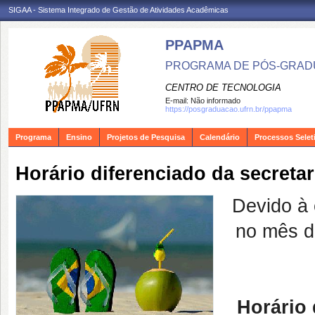
SIGAA - Sistema Integrado de Gestão de Atividades Acadêmicas
PPAPMA
PROGRAMA DE PÓS-GRADU
CENTRO DE TECNOLOGIA
E-mail:
Não informado
https://posgraduacao.ufrn.br/ppapma
Programa
Ensino
Projetos de Pesquisa
Calendário
Processos Selet
Horário diferenciado da secret
Devido à 
no mês de
Horário