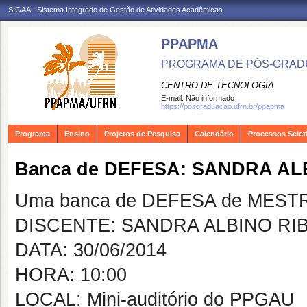
SIGAA - Sistema Integrado de Gestão de Atividades Acadêmicas
PPAPMA
PROGRAMA DE PÓS-GRADU
CENTRO DE TECNOLOGIA
E-mail:
Não informado
https://posgraduacao.ufrn.br/ppapma
Programa
Ensino
Projetos de Pesquisa
Calendário
Processos Selet
Banca de DEFESA: SANDRA AL
Uma banca de DEFESA de MESTRAD
DISCENTE: SANDRA ALBINO RI
DATA: 30/06/2014
HORA: 10:00
LOCAL: Mini-auditório do PPGAU