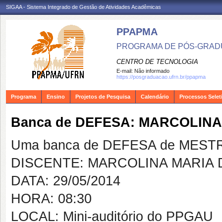
SIGAA - Sistema Integrado de Gestão de Atividades Acadêmicas
PPAPMA
PROGRAMA DE PÓS-GRADU
CENTRO DE TECNOLOGIA
E-mail:
Não informado
https://posgraduacao.ufrn.br/ppapma
Programa
Ensino
Projetos de Pesquisa
Calendário
Processos Selet
Banca de DEFESA: MARCOLINA
Uma banca de DEFESA de MESTRAD
DISCENTE: MARCOLINA MARIA 
DATA: 29/05/2014
HORA: 08:30
LOCAL: Mini-auditório do PPGAU