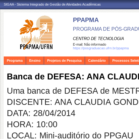
SIGAA - Sistema Integrado de Gestão de Atividades Acadêmicas
PPAPMA
PROGRAMA DE PÓS-GRADU
CENTRO DE TECNOLOGIA
E-mail:
Não informado
https://posgraduacao.ufrn.br/ppapma
Programa
Ensino
Projetos de Pesquisa
Calendário
Processos Selet
Banca de DEFESA: ANA CLAUD
Uma banca de DEFESA de MESTRAD
DISCENTE: ANA CLAUDIA GOND
DATA: 28/04/2014
HORA: 10:00
LOCAL: Mini-auditório do PPGAU