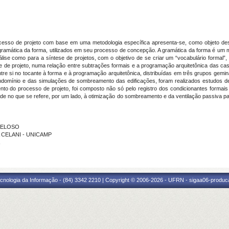
esso de projeto com base em uma metodologia específica apresenta-se, como objeto des
da gramática da forma, utilizados em seu processo de concepção. A gramática da forma é um
álise como para a síntese de projetos, com o objetivo de se criar um “vocabulário formal
tese de projeto, numa relação entre subtrações formais e a programação arquitetônica das c
ntre si no tocante à forma e à programação arquitetônica, distribuídas em três grupos gemin
ondomínio e das simulações de sombreamento das edificações, foram realizados estudos de
nto do processo de projeto, foi composto não só pelo registro dos condicionantes formai
idade no que se refere, por um lado, à otimização do sombreamento e da ventilação passiva p
 VELOSO
A CELANI - UNICAMP
cnologia da Informação - (84) 3342 2210 | Copyright © 2006-2026 - UFRN - sigaa06-produca