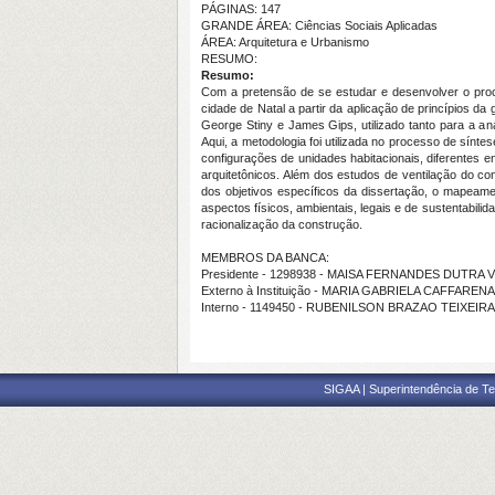
PÁGINAS: 147
GRANDE ÁREA: Ciências Sociais Aplicadas
ÁREA: Arquitetura e Urbanismo
RESUMO:
Resumo:
Com a pretensão de se estudar e desenvolver o proc
cidade de Natal a partir da aplicação de princípios 
George Stiny e James Gips, utilizado tanto para a an
Aqui, a metodologia foi utilizada no processo de sín
configurações de unidades habitacionais, diferentes e
arquitetônicos. Além dos estudos de ventilação do c
dos objetivos específicos da dissertação, o mapeame
aspectos físicos, ambientais, legais e de sustentabil
racionalização da construção.
MEMBROS DA BANCA:
Presidente - 1298938 - MAISA FERNANDES DUTRA
Externo à Instituição - MARIA GABRIELA CAFFAREN
Interno - 1149450 - RUBENILSON BRAZAO TEIXEIRA
SIGAA | Superintendência de Te