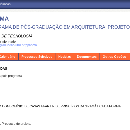
adêmicas
PMA
AMA DE PÓS-GRADUAÇÃO EM ARQUITETURA, PROJETO 
 DE TECNOLOGIA
 informado
sgraduacao.ufrn.br/ppapma
Calendário
Processos Seletivos
Notícias
Documentos
Outras Opções
LDAS
pelo programa.
CONDOMÍNIO DE CASAS A PARTIR DE PRINCÍPIOS DA GRAMÁTICA DA FORMA
; Processo de projeto.