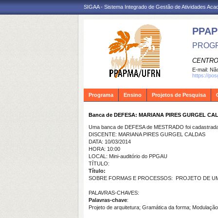
SIGAA - Sistema Integrado de Gestão de Atividades Ac
PPA
PROGR
CENTRO
E-mail:
Não
https://po
Programa
Ensino
Projetos de Pesquisa
Banca de DEFESA: MARIANA PIRES GURGEL CA
Uma banca de DEFESA de MESTRADO foi cadastrada 
DISCENTE: MARIANA PIRES GURGEL CALDAS
DATA: 10/03/2014
HORA: 10:00
LOCAL: Mini-auditório do PPGAU
TÍTULO:
Título:
SOBRE FORMAS E PROCESSOS: PROJETO DE UM 
PALAVRAS-CHAVES:
Palavras-chave
:
Projeto de arquitetura; Gramática da forma; Modulação