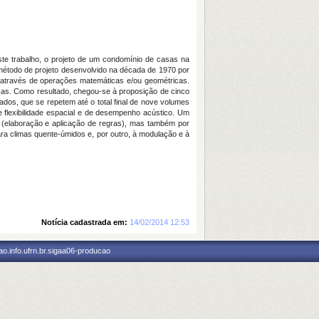
te trabalho, o projeto de um condomínio de casas na
 método de projeto desenvolvido na década de 1970 por
”, através de operações matemáticas e/ou geométricas.
asas. Como resultado, chegou-se à proposição de cinco
ados, que se repetem até o total final de nove volumes
 flexibilidade espacial e de desempenho acústico. Um
s (elaboração e aplicação de regras), mas também por
ara climas quente-úmidos e, por outro, à modulação e à
Notícia cadastrada em:
14/02/2014 12:53
o.info.ufrn.br.sigaa06-producao