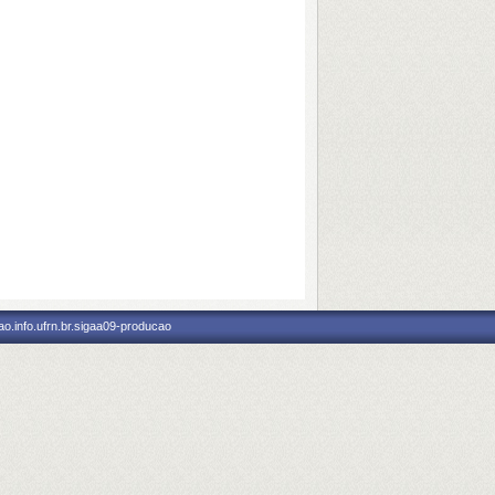
o.info.ufrn.br.sigaa09-producao