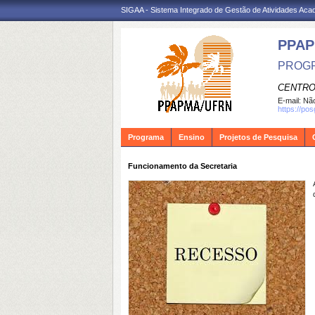
SIGAA - Sistema Integrado de Gestão de Atividades Ac
PPA
PROGR
CENTRO
E-mail:
Não
https://po
Programa
Ensino
Projetos de Pesquisa
Funcionamento da Secretaria