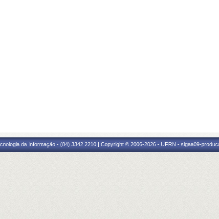
cnologia da Informação - (84) 3342 2210 | Copyright © 2006-2026 - UFRN - sigaa09-produca