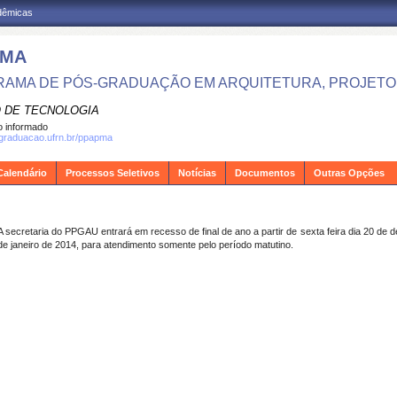
adêmicas
PMA
AMA DE PÓS-GRADUAÇÃO EM ARQUITETURA, PROJETO 
 DE TECNOLOGIA
 informado
sgraduacao.ufrn.br/ppapma
Calendário
Processos Seletivos
Notícias
Documentos
Outras Opções
A secretaria do PPGAU entrará em recesso de final de ano a partir de sexta feira dia 20 de 
de janeiro de 2014, para atendimento somente pelo período matutino.