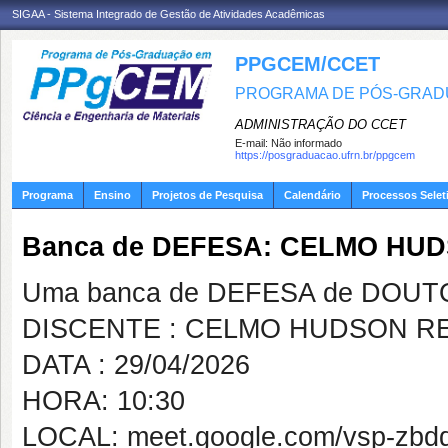
SIGAA - Sistema Integrado de Gestão de Atividades Acadêmicas
PPGCEM/CCET
PROGRAMA DE PÓS-GRADU
ADMINISTRAÇÃO DO CCET
E-mail:
Não informado
https://posgraduacao.ufrn.br/ppgcem
Programa
Ensino
Projetos de Pesquisa
Calendário
Processos Selet
Banca de DEFESA: CELMO HUD
Uma banca de DEFESA de DOUTOR
DISCENTE : CELMO HUDSON RE
DATA : 29/04/2026
HORA: 10:30
LOCAL: meet.google.com/vsp-zbd