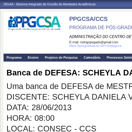
SIGAA - Sistema Integrado de Gestão de Atividades Acadêmicas
PPGCSA/CCS
PROGRAMA DE PÓS-GRADU
ADMINISTRAÇÃO DO CENTRO DE
E-mail:
rodrigopegado@gmail.com
https://posgraduacao.ufrn.br/ppgcsa
Programa
Ensino
Projetos de Pesquisa
Calendário
Processos Selet
Banca de DEFESA: SCHEYLA DA
Uma banca de DEFESA de MESTRAD
DISCENTE: SCHEYLA DANIELA V
DATA: 28/06/2013
HORA: 08:00
LOCAL: CONSEC - CCS