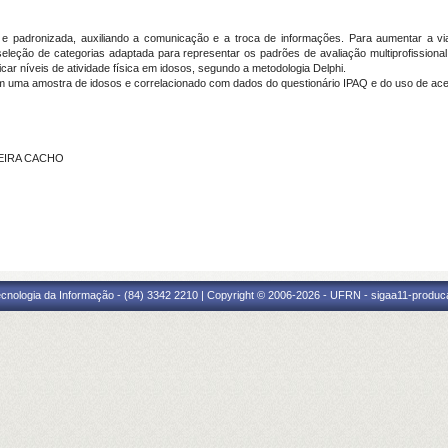
a e padronizada, auxiliando a comunicação e a troca de informações. Para aumentar a v
seleção de categorias adaptada para representar os padrões de avaliação multiprofissional
car níveis de atividade física em idosos, segundo a metodologia Delphi.
em uma amostra de idosos e correlacionado com dados do questionário IPAQ e do uso de ace
IVEIRA CACHO
cnologia da Informação - (84) 3342 2210 | Copyright © 2006-2026 - UFRN - sigaa11-produca