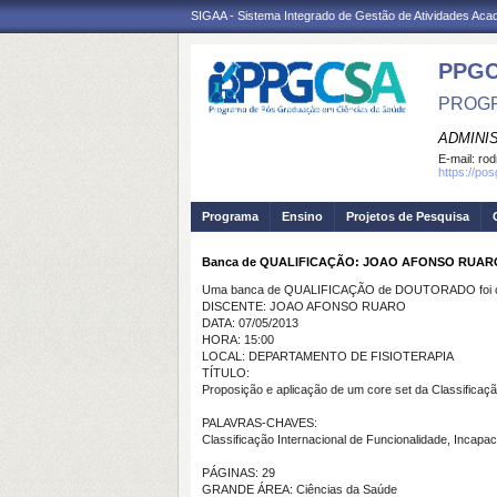
SIGAA - Sistema Integrado de Gestão de Atividades Ac
PPGC
PROGR
ADMINI
E-mail:
rod
https://po
Programa
Ensino
Projetos de Pesquisa
Banca de QUALIFICAÇÃO: JOAO AFONSO RUAR
Uma banca de QUALIFICAÇÃO de DOUTORADO foi ca
DISCENTE: JOAO AFONSO RUARO
DATA: 07/05/2013
HORA: 15:00
LOCAL: DEPARTAMENTO DE FISIOTERAPIA
TÍTULO:
Proposição e aplicação de um core set da Classificaçã
PALAVRAS-CHAVES:
Classificação Internacional de Funcionalidade, Incapa
PÁGINAS: 29
GRANDE ÁREA: Ciências da Saúde