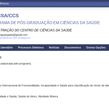
adêmicas
SA/CCS
AMA DE PÓS-GRADUAÇÃO EM CIÊNCIAS DA SAÚDE
STRAÇÃO DO CENTRO DE CIÊNCIAS DA SAÚDE
rigopegado@gmail.com
sgraduacao.ufrn.br/ppgcsa
Calendário
Processos Seletivos
Notícias
Documentos
Outras Opções
O
dastrada pelo programa.
o Internacional de Funcionalidade, Incapacidade e Saúde para classificação de níveis de ati
cidade e Saúde, Saúde do Idoso, Atividade Motora