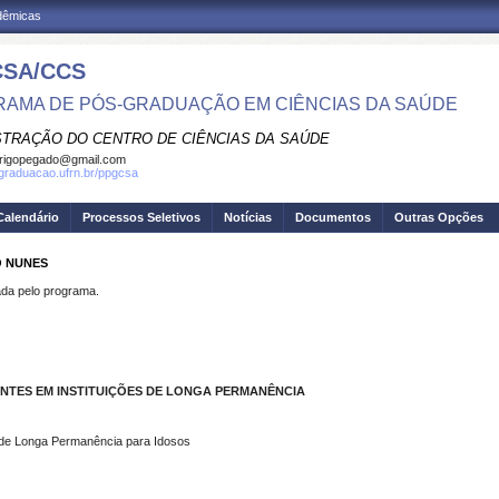
adêmicas
SA/CCS
AMA DE PÓS-GRADUAÇÃO EM CIÊNCIAS DA SAÚDE
STRAÇÃO DO CENTRO DE CIÊNCIAS DA SAÚDE
rigopegado@gmail.com
sgraduacao.ufrn.br/ppgcsa
Calendário
Processos Seletivos
Notícias
Documentos
Outras Opções
O NUNES
a pelo programa.
NTES EM INSTITUIÇÕES DE LONGA PERMANÊNCIA
 de Longa Permanência para Idosos