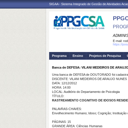
SIGAA - Sistema Integrado de Gestão de Atividades Ac
PPGC
PROGR
ADMINI
E-mail:
rod
https://po
Programa
Ensino
Projetos de Pesquisa
Banca de DEFESA: VILANI MEDEIROS DE ARAUJ
Uma banca de DEFESA de DOUTORADO foi cadastrad
DISCENTE: VILANI MEDEIROS DE ARAUJO NUNES
DATA: 12/12/2012
HORA: 14:00
LOCAL: Auditório do Departamento de Psicologia
TÍTULO:
RASTREAMENTO COGNITIVO DE IDOSOS RESIDE
PALAVRAS-CHAVES:
Envelhecimento Humano; Idoso; Cognição; Instituição
PÁGINAS: 15
GRANDE ÁREA: Ciências Humanas