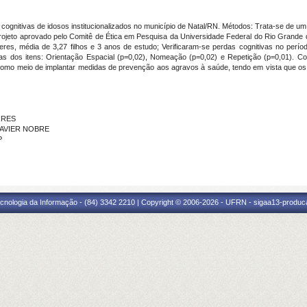
ognitivas de idosos institucionalizados no município de Natal/RN. Métodos: Trata-se de um e
ojeto aprovado pelo Comitê de Ética em Pesquisa da Universidade Federal do Rio Grande d
heres, média de 3,27 filhos e 3 anos de estudo; Verificaram-se perdas cognitivas no per
as dos itens: Orientação Espacial (p=0,02), Nomeação (p=0,02) e Repetição (p=0,01). C
como meio de implantar medidas de prevenção aos agravos à saúde, tendo em vista que os 
RRES
 XAVIER NOBRE
P
cnologia da Informação - (84) 3342 2210 | Copyright © 2006-2026 - UFRN - sigaa13-produca