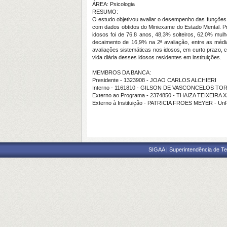
ÁREA: Psicologia
RESUMO:
O estudo objetivou avaliar o desempenho das funções c
com dados obtidos do Miniexame do Estado Mental. Pr
idosos foi de 76,8 anos, 48,3% solteiros, 62,0% mul
decaimento de 16,9% na 2ª avaliação, entre as médi
avaliações sistemáticas nos idosos, em curto prazo, 
vida diária desses idosos residentes em instituições.
MEMBROS DA BANCA:
Presidente - 1323908 - JOAO CARLOS ALCHIERI
Interno - 1161810 - GILSON DE VASCONCELOS TO
Externo ao Programa - 2374850 - THAIZA TEIXEIRA
Externo à Instituição - PATRICIA FROES MEYER - Un
SIGAA | Superintendência de Te