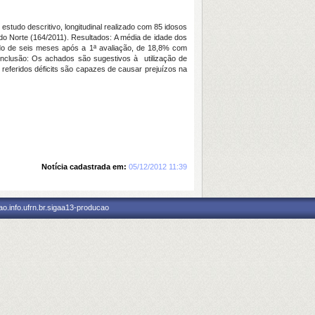
studo descritivo, longitudinal realizado com 85 idosos
o Norte (164/2011). Resultados: A média de idade dos
íodo de seis meses após a 1ª avaliação, de 18,8% com
onclusão: Os achados são sugestivos à utilização de
referidos déficits são capazes de causar prejuízos na
Notícia cadastrada em:
05/12/2012 11:39
o.info.ufrn.br.sigaa13-producao