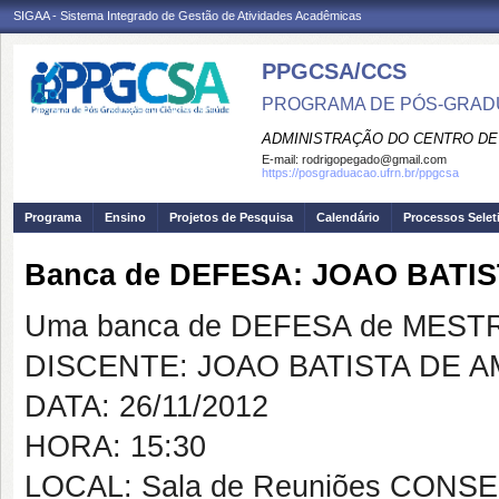
SIGAA - Sistema Integrado de Gestão de Atividades Acadêmicas
PPGCSA/CCS
PROGRAMA DE PÓS-GRADU
ADMINISTRAÇÃO DO CENTRO DE
E-mail:
rodrigopegado@gmail.com
https://posgraduacao.ufrn.br/ppgcsa
Programa
Ensino
Projetos de Pesquisa
Calendário
Processos Selet
Banca de DEFESA: JOAO BATI
Uma banca de DEFESA de MESTRAD
DISCENTE: JOAO BATISTA DE 
DATA: 26/11/2012
HORA: 15:30
LOCAL: Sala de Reuniões CONSE