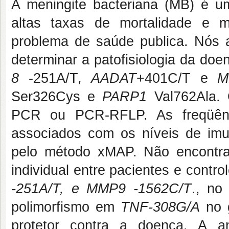
A meningite bacteriana (MB) é u
altas taxas de mortalidade e m
problema de saúde publica. Nós
determinar a patofisiologia da doe
8
-251A/T
, AADAT
+401C/T e
M
Ser326Cys e
PARP1
Val762Ala.
PCR ou PCR-RFLP. As freqüênci
associados com os níveis de imun
pelo método xMAP. Não encontramo
individual entre pacientes e contr
-251A/T, e MMP9 -1562C/T
., no
polimorfismo em
TNF-308G/A
no g
protetor contra a doença. A a