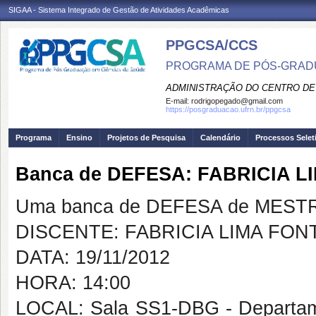
SIGAA - Sistema Integrado de Gestão de Atividades Acadêmicas
PPGCSA/CCS
PROGRAMA DE PÓS-GRADU
ADMINISTRAÇÃO DO CENTRO DE
E-mail:
rodrigopegado@gmail.com
https://posgraduacao.ufrn.br/ppgcsa
Programa
Ensino
Projetos de Pesquisa
Calendário
Processos Selet
Banca de DEFESA: FABRICIA L
Uma banca de DEFESA de MESTRAD
DISCENTE: FABRICIA LIMA FON
DATA: 19/11/2012
HORA: 14:00
LOCAL: Sala SS1-DBG - Departamen