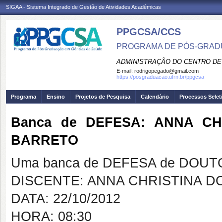
SIGAA - Sistema Integrado de Gestão de Atividades Acadêmicas
PPGCSA/CCS
PROGRAMA DE PÓS-GRADU
ADMINISTRAÇÃO DO CENTRO DE
E-mail:
rodrigopegado@gmail.com
https://posgraduacao.ufrn.br/ppgcsa
Programa
Ensino
Projetos de Pesquisa
Calendário
Processos Selet
Banca de DEFESA: ANNA C
BARRETO
Uma banca de DEFESA de DOUTOR
DISCENTE: ANNA CHRISTINA 
DATA: 22/10/2012
HORA: 08:30