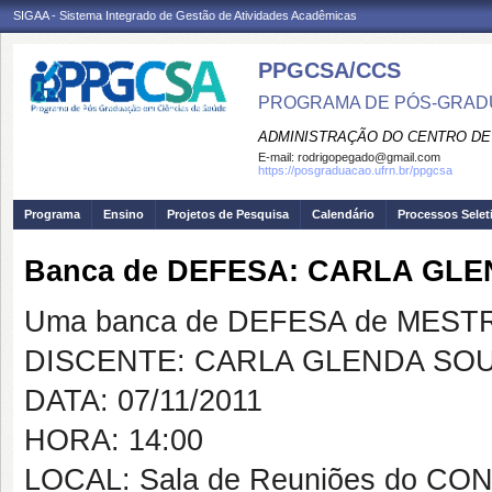
SIGAA - Sistema Integrado de Gestão de Atividades Acadêmicas
PPGCSA/CCS
PROGRAMA DE PÓS-GRADU
ADMINISTRAÇÃO DO CENTRO DE
E-mail:
rodrigopegado@gmail.com
https://posgraduacao.ufrn.br/ppgcsa
Programa
Ensino
Projetos de Pesquisa
Calendário
Processos Selet
Banca de DEFESA: CARLA GLE
Uma banca de DEFESA de MESTRAD
DISCENTE: CARLA GLENDA SOU
DATA: 07/11/2011
HORA: 14:00
LOCAL: Sala de Reuniões do C