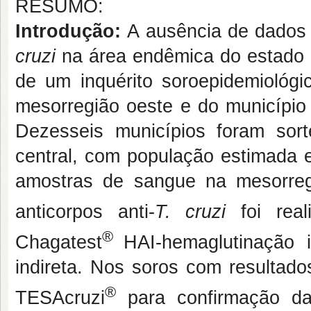
RESUMO:
Introdução:
A ausência de dados 
cruzi
na área endêmica do estado 
de um inquérito soroepidemiológ
mesorregião oeste e do município 
Dezesseis municípios foram so
central, com população estimada 
amostras de sangue na mesorre
anticorpos anti-
T. cruzi
foi rea
®
Chagatest
HAI-hemaglutinação 
indireta. Nos soros com resultado
®
TESAcruzi
para confirmação da