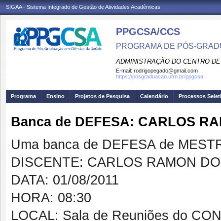
SIGAA - Sistema Integrado de Gestão de Atividades Acadêmicas
PPGCSA/CCS
PROGRAMA DE PÓS-GRADU
ADMINISTRAÇÃO DO CENTRO DE
E-mail:
rodrigopegado@gmail.com
https://posgraduacao.ufrn.br/ppgcsa
Programa
Ensino
Projetos de Pesquisa
Calendário
Processos Selet
Banca de DEFESA: CARLOS R
Uma banca de DEFESA de MESTRAD
DISCENTE: CARLOS RAMON DO
DATA: 01/08/2011
HORA: 08:30
LOCAL: Sala de Reuniões do C