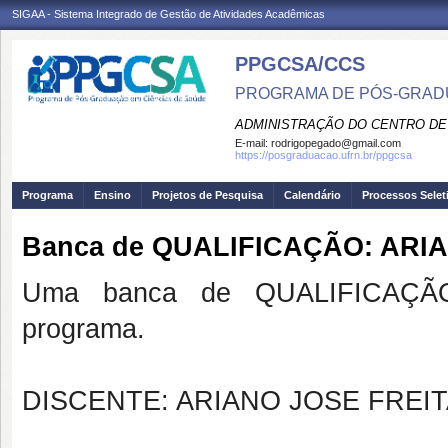
SIGAA - Sistema Integrado de Gestão de Atividades Acadêmicas
PPGCSA/CCS
PROGRAMA DE PÓS-GRADU
ADMINISTRAÇÃO DO CENTRO DE
E-mail:
rodrigopegado@gmail.com
https://posgraduacao.ufrn.br/ppgcsa
Programa
Ensino
Projetos de Pesquisa
Calendário
Processos Selet
Banca de QUALIFICAÇÃO: ARI
Uma banca de QUALIFICAÇÃO
programa.
DISCENTE: ARIANO JOSE FREIT