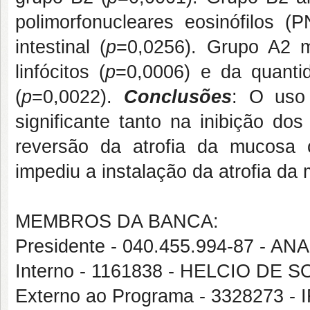
polimorfonucleares eosinófilos (
intestinal (
p
=0,0256). Grupo A2 m
linfócitos (
p
=0,0006) e da quant
(
p
=0,0022).
Conclusões
: O uso
significante tanto na inibição d
reversão da atrofia da mucosa 
impediu a instalação da atrofia da
MEMBROS DA BANCA:
Presidente - 040.455.994-87 - 
Interno - 1161838 - HELCIO D
Externo ao Programa - 3328273 