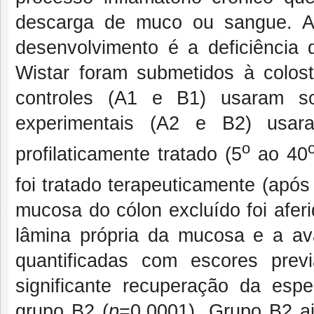
descarga de muco ou sangue. A 
desenvolvimento é a deficiência
Wistar foram submetidos à colos
controles (A1 e B1) usaram so
experimentais (A2 e B2) usa
o
profilaticamente tratado (5
ao 40
foi tratado terapeuticamente (após
mucosa do cólon excluído foi aferi
lâmina própria da mucosa e a av
quantificadas com escores prev
significante recuperação da es
grupo B2 (
p
=0,0001). Grupo B2 ai