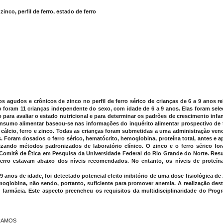
inco, perfil de ferro, estado de ferro
tos agudos e crônicos de zinco no perfil de ferro sérico de crianças de 6 a 9 anos 
o foram 11 crianças independente do sexo, com idade de 6 a 9 anos. Elas foram sel
do para avaliar o estado nutricional e para determinar os padrões de crescimento infa
sumo alimentar baseou-se nas informações do inquérito alimentar prospectivo de t
ras, cálcio, ferro e zinco. Todas as crianças foram submetidas a uma administração ve
. Foram dosados o ferro sérico, hematócrito, hemoglobina, proteína total, antes e a
ilizando métodos padronizados de laboratório clínico. O zinco e o ferro sérico 
o Comitê de Ética em Pesquisa da Universidade Federal do Rio Grande do Norte. Res
 ferro estavam abaixo dos níveis recomendados. No entanto, os níveis de proteína
anos de idade, foi detectado potencial efeito inibitório de uma dose fisiológica de z
oglobina, não sendo, portanto, suficiente para promover anemia. A realização deste
e farmácia. Este aspecto preencheu os requisitos da multidisciplinaridade do Pr
 RAMOS