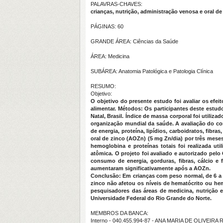
PALAVRAS-CHAVES:
crianças, nutrição, administração venosa e oral de z
PÁGINAS: 60
GRANDE ÁREA: Ciências da Saúde
ÁREA: Medicina
SUBÁREA: Anatomia Patológica e Patologia Clínica
RESUMO:
Objetivo:
O objetivo do presente estudo foi avaliar os efei
alimentar. Métodos: Os participantes deste estud
Natal, Brasil. Índice de massa corporal foi utiliza
organização mundial da saúde. A avaliação do con
de energia, proteína, lipídios, carboidratos, fib
oral de zinco (AOZn) (5 mg Zn/dia) por três meses
hemoglobina e proteínas totais foi realizada ut
atômica. O projeto foi avaliado e autorizado pel
consumo de energia, gorduras, fibras, cálcio e
aumentaram significativamente após a AOZn.
Conclusão: Em crianças com peso normal, de 6 a 9 
zinco não afetou os níveis de hematócrito ou hem
pesquisadores das áreas de medicina, nutrição 
Universidade Federal do Rio Grande do Norte.
MEMBROS DA BANCA:
Interno - 040.455.994-87 - ANA MARIA DE OLIVEIRA