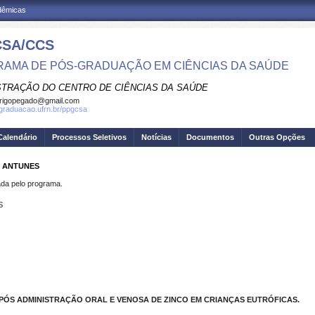
adêmicas
SA/CCS
AMA DE PÓS-GRADUAÇÃO EM CIÊNCIAS DA SAÚDE
STRAÇÃO DO CENTRO DE CIÊNCIAS DA SAÚDE
rigopegado@gmail.com
sgraduacao.ufrn.br/ppgcsa
Calendário
Processos Seletivos
Notícias
Documentos
Outras Opções
S ANTUNES
a pelo programa.
S
APÓS ADMINISTRAÇÃO ORAL E VENOSA DE ZINCO EM CRIANÇAS EUTRÓFICAS.