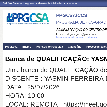
SIGAA - Sistema Integrado de Gestão de Atividades Acadêmicas
PPGCSA/CCS
PROGRAMA DE PÓS-GRADU
ADMINISTRAÇÃO DO CENTRO DE
E-mail:
rodrigopegado@gmail.com
https://posgraduacao.ufrn.br/ppgcsa
Programa
Ensino
Projetos de Pesquisa
Calendário
Processos Selet
Banca de QUALIFICAÇÃO: YAS
Uma banca de QUALIFICAÇÃO de 
DISCENTE : YASMIN FERREIRA
DATA : 25/07/2026
HORA: 10:00
LOCAL: REMOTA - https://meet.goo