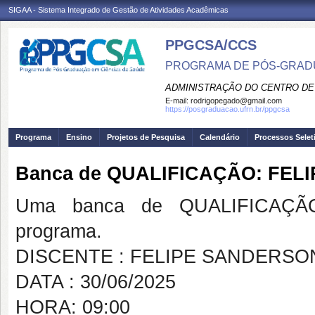
SIGAA - Sistema Integrado de Gestão de Atividades Acadêmicas
PPGCSA/CCS
PROGRAMA DE PÓS-GRADU
ADMINISTRAÇÃO DO CENTRO DE
E-mail:
rodrigopegado@gmail.com
https://posgraduacao.ufrn.br/ppgcsa
Programa
Ensino
Projetos de Pesquisa
Calendário
Processos Selet
Banca de QUALIFICAÇÃO: FEL
Uma banca de QUALIFICAÇÃO
programa.
DISCENTE : FELIPE SANDERSO
DATA : 30/06/2025
HORA: 09:00