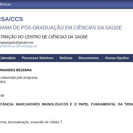
adêmicas
SA/CCS
AMA DE PÓS-GRADUAÇÃO EM CIÊNCIAS DA SAÚDE
STRAÇÃO DO CENTRO DE CIÊNCIAS DA SAÚDE
rigopegado@gmail.com
sgraduacao.ufrn.br/ppgcsa
Calendário
Processos Seletivos
Notícias
Documentos
Outras Opções
FERNANDES BEZERRA
dastrada pelo programa.
RRA
rqb
ISTÂNCIA: MARCADORES IMUNOLÓGICOS E O PAPEL FUNDAMENTAL DA TERA
cia, imunoativação, exaustão de células T.