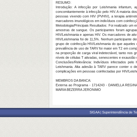
RESUMO:
Introdução: A infecção por Leishmania infantum, 
concomitantemente à infecção pelo HIV. A maioria do
pessoas vivendo com HIV (PVHIV), a terapia antirretr
marcadores imunológicos em indivíduos com coinfecção
Metodologia/Principais Resultados: Foi realizado um 
amostras de sangue. Os participantes foram agrupad
HIV/Leishmania e apenas HIV. Os marcadores de ativa
HIV/Leishmania foi de 11,5%. Nenhum participante 
grupo de coinfecção HIV/Leishmania do que aqueles e
prevalência de uso de TARV foi maior em T2 em comp
na proporção de carga viral indetectável, tanto nos
níveis de células T ativadas, senescentes e exaustão
Conclusões/Relevância: Indivíduos infectados pel
Leishmania. Alta adesão à TARV parece conter o dec
complicações em pessoas coinfectadas por HIV/Leish
MEMBROS DA BANCA:
Externa ao Programa - 1714243 - DANIELLA REGIN
MARIA BEZERRA JERONIMO
SIGAA | Superintendência de Te