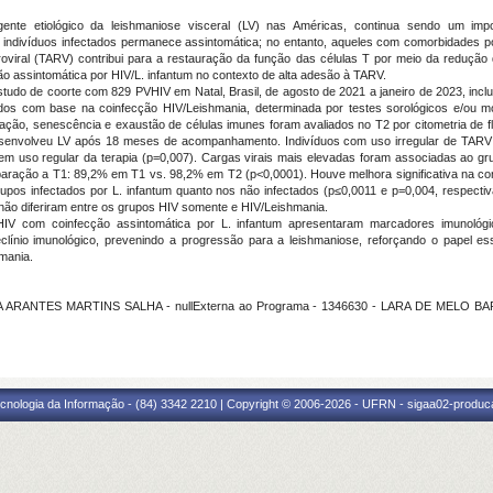
agente etiológico da leishmaniose visceral (LV) nas Américas, continua sendo um im
s indivíduos infectados permanece assintomática; no entanto, aqueles com comorbidades 
oviral (TARV) contribui para a restauração da função das células T por meio da redução d
 assintomática por HIV/L. infantum no contexto de alta adesão à TARV.
estudo de coorte com 829 PVHIV em Natal, Brasil, de agosto de 2021 a janeiro de 2023, inc
os com base na coinfecção HIV/Leishmania, determinada por testes sorológicos e/ou mo
ção, senescência e exaustão de células imunes foram avaliados no T2 por citometria de fl
desenvolveu LV após 18 meses de acompanhamento. Indivíduos com uso irregular de TAR
m uso regular da terapia (p=0,007). Cargas virais mais elevadas foram associadas ao g
aração a T1: 89,2% em T1 vs. 98,2% em T2 (p<0,0001). Houve melhora significativa na c
 grupos infectados por L. infantum quanto nos não infectados (p≤0,0011 e p=0,004, respec
 não diferiram entre os grupos HIV somente e HIV/Leishmania.
o HIV com coinfecção assintomática por L. infantum apresentaram marcadores imunoló
línio imunológico, prevenindo a progressão para a leishmaniose, reforçando o papel e
mania.
A ARANTES MARTINS SALHA - nullExterna ao Programa - 1346630 - LARA DE MELO BA
cnologia da Informação - (84) 3342 2210 | Copyright © 2006-2026 - UFRN - sigaa02-produca