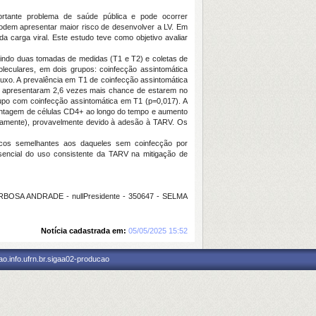
portante problema de saúde pública e pode ocorrer
podem apresentar maior risco de desenvolver a LV. Em
a carga viral. Este estudo teve como objetivo avaliar
luindo duas tomadas de medidas (T1 e T2) e coletas de
leculares, em dois grupos: coinfecção assintomática
uxo. A prevalência em T1 de coinfecção assintomática
V apresentaram 2,6 vezes mais chance de estarem no
rupo com coinfecção assintomática em T1 (p=0,017). A
ontagem de células CD4+ ao longo do tempo e aumento
tivamente), provavelmente devido à adesão à TARV. Os
gicos semelhantes aos daqueles sem coinfecção por
ssencial do uso consistente da TARV na mitigação de
RBOSA ANDRADE - nullPresidente - 350647 - SELMA
Notícia cadastrada em:
05/05/2025 15:52
o.info.ufrn.br.sigaa02-producao