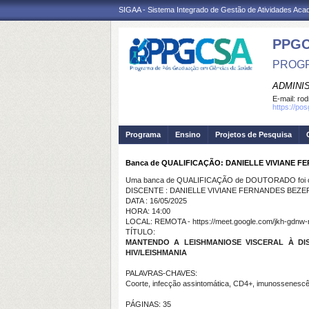
SIGAA - Sistema Integrado de Gestão de Atividades Ac
PPGC
PROGR
ADMINI
E-mail:
rod
https://po
Programa
Ensino
Projetos de Pesquisa
Banca de QUALIFICAÇÃO: DANIELLE VIVIANE 
Uma banca de QUALIFICAÇÃO de DOUTORADO foi ca
DISCENTE : DANIELLE VIVIANE FERNANDES BEZE
DATA : 16/05/2025
HORA: 14:00
LOCAL: REMOTA - https://meet.google.com/jkh-gdnw-
TÍTULO:
MANTENDO A LEISHMANIOSE VISCERAL À D
HIV/LEISHMANIA
PALAVRAS-CHAVES:
Coorte, infecção assintomática, CD4+, imunossenescên
PÁGINAS: 35