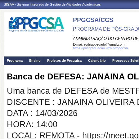
SIGAA - Sistema Integrado de Gestão de Atividades Acadêmicas
PPGCSA/CCS
PROGRAMA DE PÓS-GRADU
ADMINISTRAÇÃO DO CENTRO DE
E-mail:
rodrigopegado@gmail.com
https://posgraduacao.ufrn.br/ppgcsa
Programa
Ensino
Projetos de Pesquisa
Calendário
Processos Selet
Banca de DEFESA: JANAINA O
Uma banca de DEFESA de MESTRAD
DISCENTE : JANAINA OLIVEIRA
DATA : 14/03/2026
HORA: 14:00
LOCAL: REMOTA - https://meet.goo