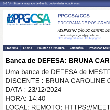
SIGAA - Sistema Integrado de Gestão de Atividades Acadêmicas
PPGCSA/CCS
PROGRAMA DE PÓS-GRADU
ADMINISTRAÇÃO DO CENTRO DE
E-mail:
rodrigopegado@gmail.com
https://posgraduacao.ufrn.br/ppgcsa
Programa
Ensino
Projetos de Pesquisa
Calendário
Processos Selet
Banca de DEFESA: BRUNA CAR
Uma banca de DEFESA de MESTRAD
DISCENTE : BRUNA CAROLINE 
DATA : 23/12/2024
HORA: 14:40
LOCAL: REMOTO: HTTPS://MEE