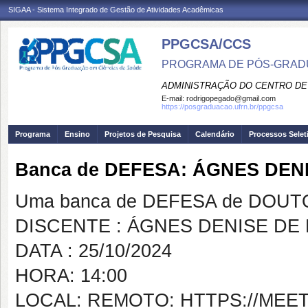
SIGAA - Sistema Integrado de Gestão de Atividades Acadêmicas
PPGCSA/CCS
PROGRAMA DE PÓS-GRADU
ADMINISTRAÇÃO DO CENTRO DE
E-mail:
rodrigopegado@gmail.com
https://posgraduacao.ufrn.br/ppgcsa
Programa
Ensino
Projetos de Pesquisa
Calendário
Processos Selet
Banca de DEFESA: ÁGNES DEN
Uma banca de DEFESA de DOUTOR
DISCENTE : ÁGNES DENISE DE
DATA : 25/10/2024
HORA: 14:00
LOCAL: REMOTO: HTTPS://ME