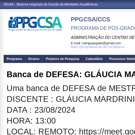
SIGAA - Sistema Integrado de Gestão de Atividades Acadêmicas
PPGCSA/CCS
PROGRAMA DE PÓS-GRADU
ADMINISTRAÇÃO DO CENTRO DE
E-mail:
rodrigopegado@gmail.com
https://posgraduacao.ufrn.br/ppgcsa
Programa
Ensino
Projetos de Pesquisa
Calendário
Processos Selet
Banca de DEFESA: GLÁUCIA M
Uma banca de DEFESA de MESTRAD
DISCENTE : GLÁUCIA MARDRIN
DATA : 23/08/2024
HORA: 13:00
LOCAL: REMOTO: https://meet.go